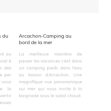
s du
Arcachon-Camping au
bord de la mer
ché au
La meilleure manière de
nnel à
passer les vacances c’est dans
e des
un camping pieds dans l’eau
re par
au bassin d’Arcachon. Une
z vous
magnifique vue panoramique
e la
sur mer qui vous invite à la
ertir
baignade sous le soleil chaud.
uses