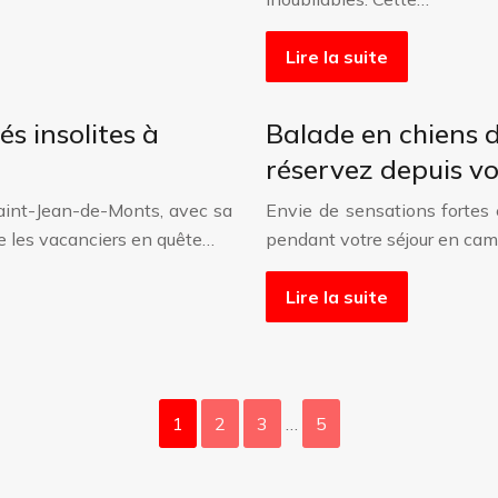
Lire la suite
s insolites à
Balade en chiens d
réservez depuis v
aint-Jean-de-Monts, avec sa
Envie de sensations fortes 
re les vacanciers en quête…
pendant votre séjour en ca
Lire la suite
1
2
3
…
5