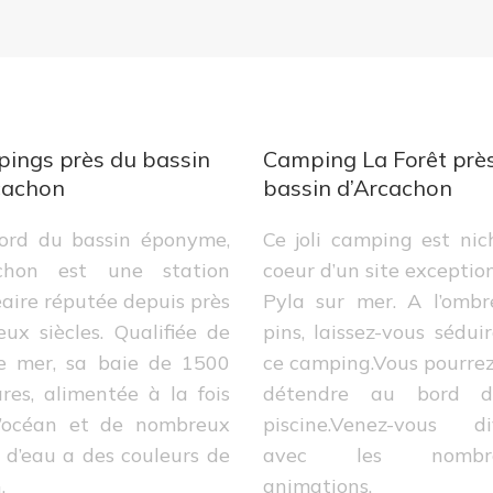
ings près du bassin
Camping La Forêt prè
cachon
bassin d’Arcachon
ord du bassin éponyme,
Ce joli camping est ni
chon est une station
coeur d’un site exceptio
aire réputée depuis près
Pyla sur mer. A l’ombr
ux siècles. Qualifiée de
pins, laissez-vous sédui
te mer, sa baie de 1500
ce camping.Vous pourre
res, alimentée à la fois
détendre au bord d
l’océan et de nombreux
piscine.Venez-vous div
 d’eau a des couleurs de
avec les nombre
.
animations.