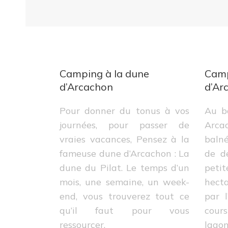
Camping à la dune
Camp
d’Arcachon
d’Ar
Pour donner du tonus à vos
Au b
journées, pour passer de
Arca
vraies vacances, Pensez à la
balné
fameuse dune d’Arcachon : La
de de
dune du Pilat. Le temps d’un
peti
mois, une semaine, un week-
hecta
end, vous trouverez tout ce
par 
qu’il faut pour vous
cours
ressourcer.
lagon