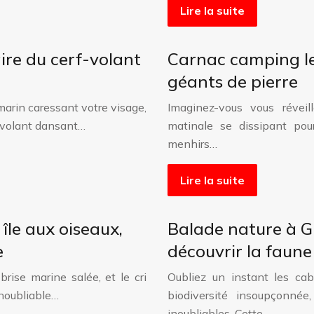
Lire la suite
aire du cerf-volant
Carnac camping les
géants de pierre
 marin caressant votre visage,
Imaginez-vous vous révei
f-volant dansant…
matinale se dissipant pou
menhirs…
Lire la suite
île aux oiseaux,
Balade nature à Gu
e
découvrir la faune
rise marine salée, et le cri
Oubliez un instant les cab
inoubliable…
biodiversité insoupçonné
inoubliables. Cette…