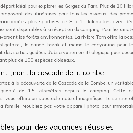
départ idéal pour explorer les Gorges du Tarn. Plus de 20 kil
, proposant des itinéraires pour tous les niveaux, des pro
x randonnées plus sportives de 8 à 10 kilomètres avec dén
es sont disponibles à la réception du camping. Pour les amat
rsent les forêts environnantes. La rivière Tarn offre la poss
bligatoire), le canoë-kayak et même le canyoning pour le
t des sorties guidées d’observation ornithologique pour décou
nant plus de 100 espèces d’oiseaux.
int-Jean : la cascade de la combe
artez à la découverte de la Cascade de la Combe, un véritabl
équenté de 1,5 kilomètres depuis le camping. Cette c
 vous offrira un spectacle naturel magnifique. Le sentier o
a famille. N’oubliez pas votre appareil photo pour immortal
bles pour des vacances réussies