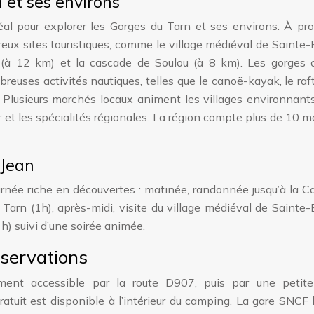
 et ses environs
éal pour explorer les Gorges du Tarn et ses environs. À pr
ux sites touristiques, comme le village médiéval de Sainte-
 (à 12 km) et la cascade de Soulou (à 8 km). Les gorges o
reuses activités nautiques, telles que le canoë-kayak, le raft
. Plusieurs marchés locaux animent les villages environnant
ir et les spécialités régionales. La région compte plus de 10 
-Jean
journée riche en découvertes : matinée, randonnée jusqu’à la 
Tarn (1h), après-midi, visite du village médiéval de Sainte
1h) suivi d’une soirée animée.
éservations
ment accessible par la route D907, puis par une petite
tuit est disponible à l’intérieur du camping. La gare SNCF 