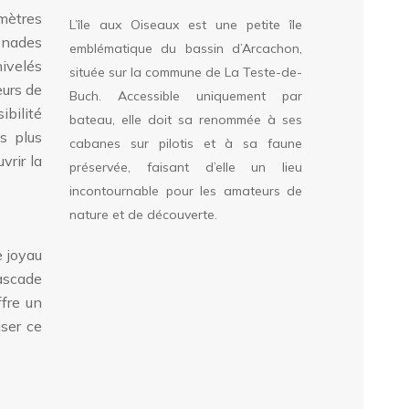
omètres
L’île aux Oiseaux est une petite île
menades
emblématique du bassin d’Arcachon,
ivelés
située sur la commune de La Teste-de-
eurs de
Buch. Accessible uniquement par
ibilité
bateau, elle doit sa renommée à ses
s plus
cabanes sur pilotis et à sa faune
vrir la
préservée, faisant d’elle un lieu
incontournable pour les amateurs de
nature et de découverte.
e joyau
ascade
ffre un
iser ce