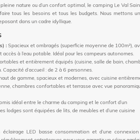
 pleine nature ou d’un confort optimal, le camping Le Val Sai
faire tous les besoins et tous les budgets. Nous mettons u
reposant dans un cadre idyllique.
s
) :
Spacieux et ombragés (superficie moyenne de 100m²), a
 accès à l’eau potable. Idéal pour les campeurs autonomes.
ortables et entièrement équipés (cuisine, salle de bain, chamb
. Capacité d’accueil : de 2 à 6 personnes.
aut de gamme, spacieux et modernes, avec cuisine entièrem
lienne, chambres confortables et terrasse avec vue panoramiq
mis idéal entre le charme du camping et le confort d’un
es lodges sont équipées de lits, de meubles et d’une cuisine
n éclairage LED basse consommation et d’une connexion
t régulièrement entretenues pour vous garantir un séjour agréa