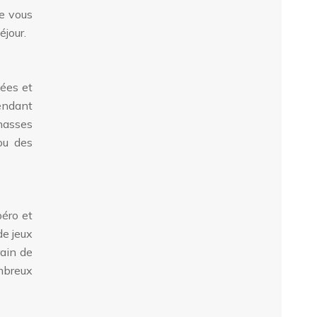
ue vous
éjour.
sées et
pendant
chasses
ou des
péro et
de jeux
rain de
mbreux