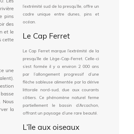
00. Les
l’extrémité sud de la presqu’île, offre un
rivière
cadre unique entre dunes, pins et
de pins
océan.
oir des
n et le
Le Cap Ferret
s cette
Le Cap Ferret marque l’extrémité de la
presqu’île de Lège-Cap-Ferret. Celle-ci
s’est formée il y a environ 2 000 ans
ce une
par l’allongement progressif d’une
lent).
flèche sableuse alimentée par la dérive
gestion
littorale nord-sud, due aux courants
à basse
côtiers. Ce phénomène naturel ferme
. Nous
partiellement le bassin d’Arcachon,
rver la
offrant un paysage d’une rare beauté.
L’île aux oiseaux