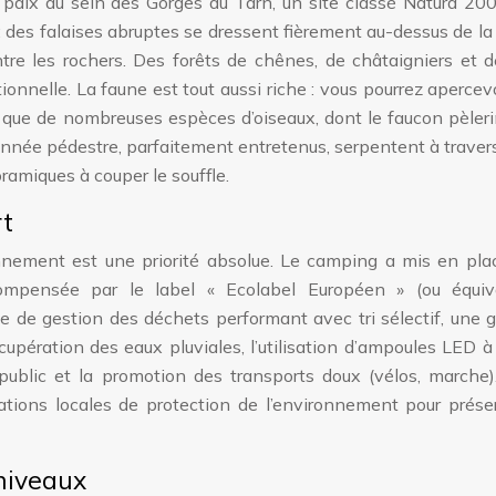
 paix au sein des Gorges du Tarn, un site classé Natura 20
des falaises abruptes se dressent fièrement au-dessus de la 
tre les rochers. Des forêts de chênes, de châtaigniers et 
ionnelle. La faune est tout aussi riche : vous pourrez apercev
si que de nombreuses espèces d’oiseaux, dont le faucon pèleri
onnée pédestre, parfaitement entretenus, serpentent à traver
ramiques à couper le souffle.
rt
ronnement est une priorité absolue. Le camping a mis en pla
compensée par le label « Ecolabel Européen » (ou équiva
e de gestion des déchets performant avec tri sélectif, une 
upération des eaux pluviales, l’utilisation d’ampoules LED 
public et la promotion des transports doux (vélos, marche)
iations locales de protection de l’environnement pour prése
 niveaux