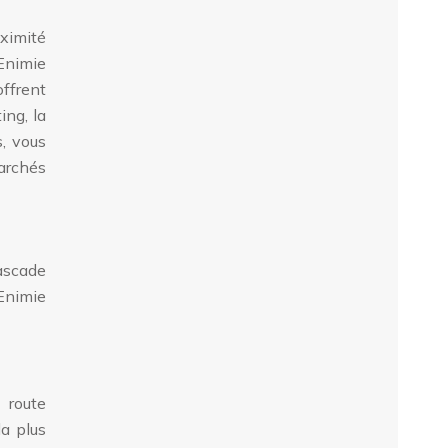
oximité
Enimie
ffrent
ing, la
s, vous
marchés
Cascade
-Enimie
 route
la plus