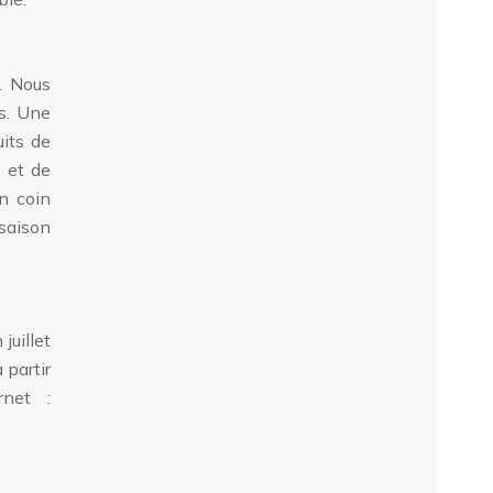
. Nous
s. Une
uits de
s et de
n coin
saison
juillet
 partir
rnet :