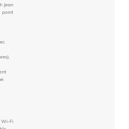
nt-Jean
n point
vec
res),
ent
ue.
 Wi-Fi
ble.