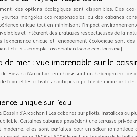
ement, des options écologiques sont disponibles. Des éco-
s yourtes mongoles éco-responsables, ou des cabanes const
xpérience unique tout en minimisant l’impact environnementa
velables et intègrent des pratiques respectueuses de la natu
is l’expérience unique et l’engagement écologique sont des
ien fictif 5 – exemple : association locale éco-tourisme].
 de mer : vue imprenable sur le bassi
 du Bassin d’Arcachon en choisissant un hébergement insol
de l’eau, et les activités nautiques à portée de main sont des
ience unique sur l’eau
 Bassin d’Arcachon ! Les cabanes sur pilotis, installées au pl
noubliable. Certaines cabanes possèdent une terrasse privée 
rt moderne, elles sont parfaites pour un séjour romantique 
, variant entre 250€ et 600€ la nuit, en fonction de la taille e