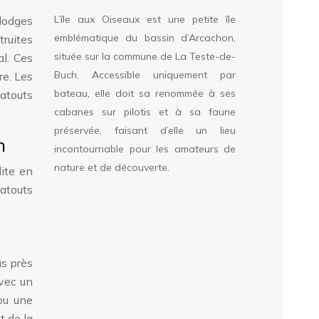
L’île aux Oiseaux est une petite île
lodges
emblématique du bassin d’Arcachon,
ruites
située sur la commune de La Teste-de-
l. Ces
Buch. Accessible uniquement par
re. Les
bateau, elle doit sa renommée à ses
 atouts
cabanes sur pilotis et à sa faune
préservée, faisant d’elle un lieu
n
incontournable pour les amateurs de
nature et de découverte.
ite en
 atouts
us près
avec un
ou une
t de la