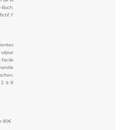
-Buch.
ictif 7
tentes
 séjour
 facile
famille
achon.
e 2 à 8
de 80€