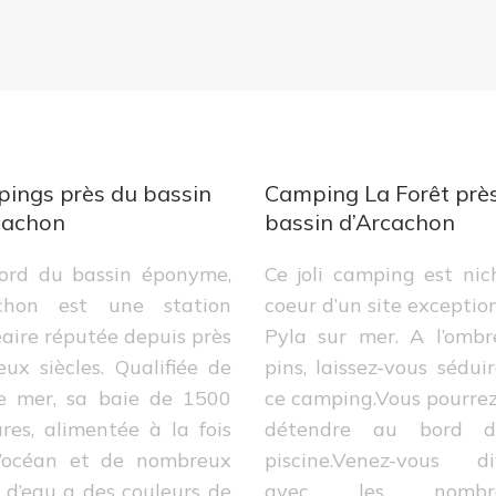
ings près du bassin
Camping La Forêt prè
cachon
bassin d’Arcachon
ord du bassin éponyme,
Ce joli camping est ni
chon est une station
coeur d’un site exceptio
aire réputée depuis près
Pyla sur mer. A l’ombr
ux siècles. Qualifiée de
pins, laissez-vous sédui
te mer, sa baie de 1500
ce camping.Vous pourre
res, alimentée à la fois
détendre au bord d
l’océan et de nombreux
piscine.Venez-vous div
 d’eau a des couleurs de
avec les nombre