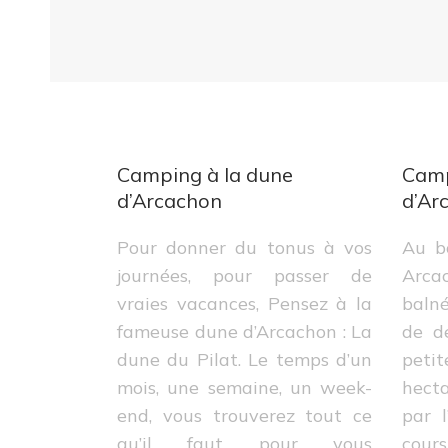
Camping à la dune
Camp
d’Arcachon
d’Ar
Pour donner du tonus à vos
Au b
journées, pour passer de
Arca
vraies vacances, Pensez à la
balné
fameuse dune d’Arcachon : La
de de
dune du Pilat. Le temps d’un
peti
mois, une semaine, un week-
hecta
end, vous trouverez tout ce
par 
qu’il faut pour vous
cours