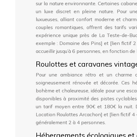
sur la nature environnante. Certaines cabane
un luxe discret en pleine nature. Pour u
luxueuses, alliant confort moderne et charme
couples romantiques, offrent des tarifs va
expérience unique près de La Teste-de-Buch;
exemple : Domaine des Pins] et [lien ficti
accueillir jusqu’à 6 personnes, en fonction de l
Roulottes et caravanes vintag
Pour une ambiance rétro et un charme au
soigneusement rénovée et décorée. Ces hé
bohème et chaleureuse, idéale pour une escap
disponibles à proximité des pistes cyclables
un tarif moyen entre 90€ et 180€ la nuit. 
Location Roulottes Arcachon] et [lien fictif
généralement 2 à 4 personnes.
Hébergements écologiques et 