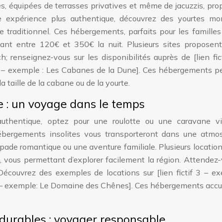
s, équipées de terrasses privatives et même de jacuzzis, pr
ne expérience plus authentique, découvrez des yourtes mo
 traditionnel. Ces hébergements, parfaits pour les familles
riant entre 120€ et 350€ la nuit. Plusieurs sites proposent
 renseignez-vous sur les disponibilités auprès de [lien fic
f 2 – exemple : Les Cabanes de la Dune]. Ces hébergements p
a taille de la cabane ou de la yourte.
e : un voyage dans le temps
thentique, optez pour une roulotte ou une caravane vi
bergements insolites vous transporteront dans une atmo
ade romantique ou une aventure familiale. Plusieurs locatio
, vous permettant d’explorer facilement la région. Attendez
Découvrez des exemples de locations sur [lien fictif 3 – ex
 4 – exemple: Le Domaine des Chênes]. Ces hébergements accu
durables : voyager responsable