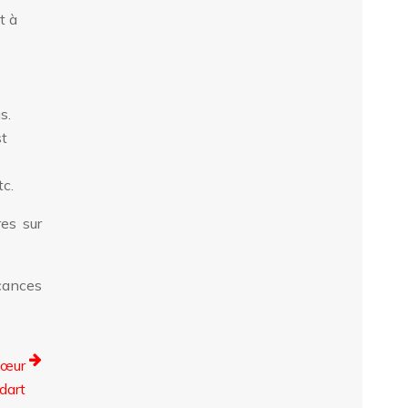
t à
s.
st
tc.
es sur
cances
cœur
dart