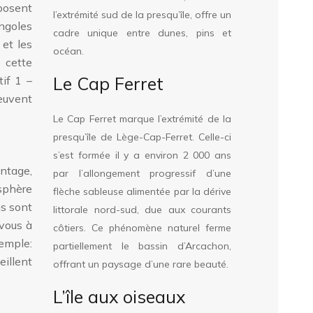
oposent
l’extrémité sud de la presqu’île, offre un
ngoles
cadre unique entre dunes, pins et
 et les
océan.
 cette
Le Cap Ferret
tif 1 –
euvent
Le Cap Ferret marque l’extrémité de la
presqu’île de Lège-Cap-Ferret. Celle-ci
s’est formée il y a environ 2 000 ans
ntage,
par l’allongement progressif d’une
sphère
flèche sableuse alimentée par la dérive
ns sont
littorale nord-sud, due aux courants
-vous à
côtiers. Ce phénomène naturel ferme
emple:
partiellement le bassin d’Arcachon,
eillent
offrant un paysage d’une rare beauté.
L’île aux oiseaux