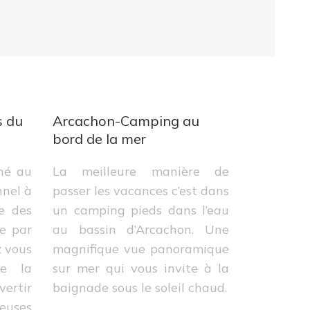
s du
Arcachon-Camping au
bord de la mer
ché au
La meilleure manière de
nnel à
passer les vacances c’est dans
e des
un camping pieds dans l’eau
re par
au bassin d’Arcachon. Une
z vous
magnifique vue panoramique
e la
sur mer qui vous invite à la
ertir
baignade sous le soleil chaud.
uses