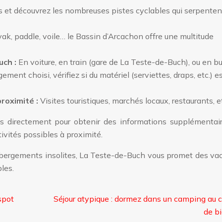
s et découvrez les nombreuses pistes cyclables qui serpenten
ak, paddle, voile… le Bassin d’Arcachon offre une multitude
uch :
En voiture, en train (gare de La Teste-de-Buch), ou en bu
ement choisi, vérifiez si du matériel (serviettes, draps, etc.) e
proximité :
Visites touristiques, marchés locaux, restaurants, e
s directement pour obtenir des informations supplémentair
tivités possibles à proximité.
bergements insolites, La Teste-de-Buch vous promet des va
les.
spot
Séjour atypique : dormez dans un camping au 
de bi