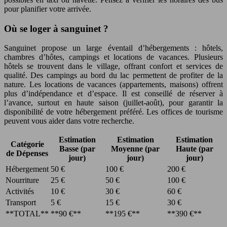
pour planifier votre arrivée.
Où se loger à sanguinet ?
Sanguinet propose un large éventail d’hébergements : hôtels,
chambres d’hôtes, campings et locations de vacances. Plusieurs
hôtels se trouvent dans le village, offrant confort et services de
qualité. Des campings au bord du lac permettent de profiter de la
nature. Les locations de vacances (appartements, maisons) offrent
plus d’indépendance et d’espace. Il est conseillé de réserver à
l’avance, surtout en haute saison (juillet-août), pour garantir la
disponibilité de votre hébergement préféré. Les offices de tourisme
peuvent vous aider dans votre recherche.
Estimation
Estimation
Estimation
Catégorie
Basse (par
Moyenne (par
Haute (par
de Dépenses
jour)
jour)
jour)
Hébergement
50 €
100 €
200 €
Nourriture
25 €
50 €
100 €
Activités
10 €
30 €
60 €
Transport
5 €
15 €
30 €
**TOTAL**
**90 €**
**195 €**
**390 €**