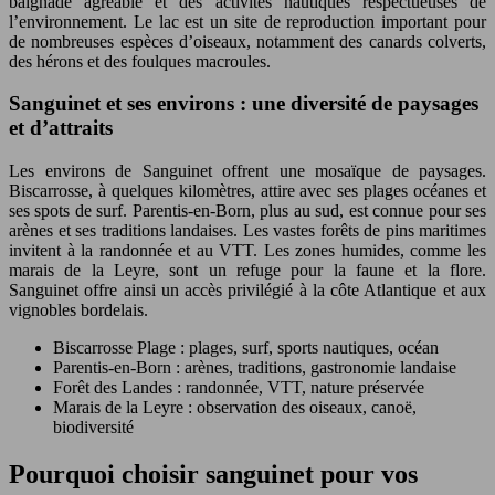
baignade agréable et des activités nautiques respectueuses de
l’environnement. Le lac est un site de reproduction important pour
de nombreuses espèces d’oiseaux, notamment des canards colverts,
des hérons et des foulques macroules.
Sanguinet et ses environs : une diversité de paysages
et d’attraits
Les environs de Sanguinet offrent une mosaïque de paysages.
Biscarrosse, à quelques kilomètres, attire avec ses plages océanes et
ses spots de surf. Parentis-en-Born, plus au sud, est connue pour ses
arènes et ses traditions landaises. Les vastes forêts de pins maritimes
invitent à la randonnée et au VTT. Les zones humides, comme les
marais de la Leyre, sont un refuge pour la faune et la flore.
Sanguinet offre ainsi un accès privilégié à la côte Atlantique et aux
vignobles bordelais.
Biscarrosse Plage : plages, surf, sports nautiques, océan
Parentis-en-Born : arènes, traditions, gastronomie landaise
Forêt des Landes : randonnée, VTT, nature préservée
Marais de la Leyre : observation des oiseaux, canoë,
biodiversité
Pourquoi choisir sanguinet pour vos