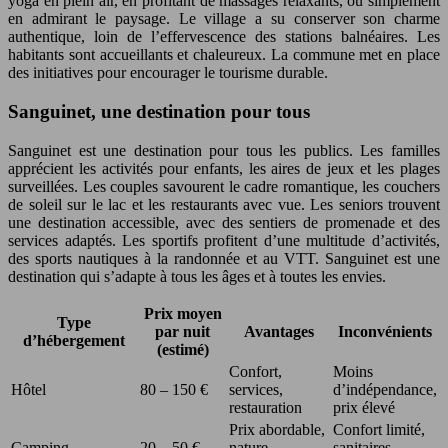
yoga en plein air, en profitant de massages relaxants, ou simplement
en admirant le paysage. Le village a su conserver son charme
authentique, loin de l’effervescence des stations balnéaires. Les
habitants sont accueillants et chaleureux. La commune met en place
des initiatives pour encourager le tourisme durable.
Sanguinet, une destination pour tous
Sanguinet est une destination pour tous les publics. Les familles
apprécient les activités pour enfants, les aires de jeux et les plages
surveillées. Les couples savourent le cadre romantique, les couchers
de soleil sur le lac et les restaurants avec vue. Les seniors trouvent
une destination accessible, avec des sentiers de promenade et des
services adaptés. Les sportifs profitent d’une multitude d’activités,
des sports nautiques à la randonnée et au VTT. Sanguinet est une
destination qui s’adapte à tous les âges et à toutes les envies.
Prix moyen
Type
par nuit
Avantages
Inconvénients
d’hébergement
(estimé)
Confort,
Moins
Hôtel
80 – 150 €
services,
d’indépendance,
restauration
prix élevé
Prix abordable,
Confort limité,
Camping
20 – 50 €
nature,
sanitaires