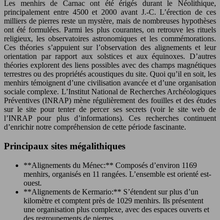
Les menhirs de Carnac ont été érigés durant le Néolithique,
principalement entre 4500 et 2000 avant J.-C. L’érection de ces
milliers de pierres reste un mystère, mais de nombreuses hypothèses
ont été formulées. Parmi les plus courantes, on retrouve les rituels
religieux, les observatoires astronomiques et les commémorations.
Ces théories s’appuient sur l’observation des alignements et leur
orientation par rapport aux solstices et aux équinoxes. D’autres
théories explorent des liens possibles avec des champs magnétiques
terrestres ou des propriétés acoustiques du site. Quoi qu’il en soit, les
menhirs témoignent d’une civilisation avancée et d’une organisation
sociale complexe. L’Institut National de Recherches Archéologiques
Préventives (INRAP) mène régulièrement des fouilles et des études
sur le site pour tenter de percer ses secrets (voir le site web de
l’INRAP pour plus d’informations). Ces recherches continuent
d’enrichir notre compréhension de cette période fascinante.
Principaux sites mégalithiques
**Alignements du Ménec:** Composés d’environ 1169
menhirs, organisés en 11 rangées. L’ensemble est orienté est-
ouest.
**Alignements de Kermario:** S’étendent sur plus d’un
kilomètre et comptent près de 1029 menhirs. Ils présentent
une organisation plus complexe, avec des espaces ouverts et
des regroupements de pierres.