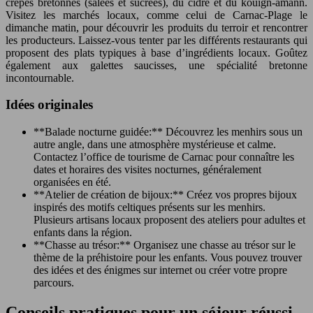
crêpes bretonnes (salées et sucrées), du cidre et du kouign-amann.
Visitez les marchés locaux, comme celui de Carnac-Plage le
dimanche matin, pour découvrir les produits du terroir et rencontrer
les producteurs. Laissez-vous tenter par les différents restaurants qui
proposent des plats typiques à base d’ingrédients locaux. Goûtez
également aux galettes saucisses, une spécialité bretonne
incontournable.
Idées originales
**Balade nocturne guidée:** Découvrez les menhirs sous un
autre angle, dans une atmosphère mystérieuse et calme.
Contactez l’office de tourisme de Carnac pour connaître les
dates et horaires des visites nocturnes, généralement
organisées en été.
**Atelier de création de bijoux:** Créez vos propres bijoux
inspirés des motifs celtiques présents sur les menhirs.
Plusieurs artisans locaux proposent des ateliers pour adultes et
enfants dans la région.
**Chasse au trésor:** Organisez une chasse au trésor sur le
thème de la préhistoire pour les enfants. Vous pouvez trouver
des idées et des énigmes sur internet ou créer votre propre
parcours.
Conseils pratiques pour un séjour réussi