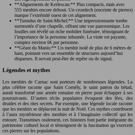
**Alignements de Kerlescan:** Plus compacts, mais avec
555 menhirs encore debout. Un cromlech (enceinte de pierres)
marque l’extrémité ouest de cet alignement.
**Tumulus de Saint-Michel:** Une impressionnante tombe
surmontée d’une chapelle, offrant une vue panoramique. Les
fouilles ont révélé un riche mobilier funéraire, témoignant de
l’importance de la personne inhumée. La visite est payante,
comptez environ 6€ par personne.
**Géant du Manio:** Un menhir isolé de plus de 6 mètres de
haut, pointant vers un ensemble de structures aujourd’hui
disparues. Il servait peut-être de repère ou de signal.
Légendes et mythes
Les menhirs de Carnac sont porteurs de nombreuses légendes. La
plus célèbre raconte que Saint Cornély, le saint patron du bétail,
aurait transformé une armée romaine en pierre pour échapper à ses
poursuivants. D’autres récits populaires évoquent des fées, des
druides et des rites secrets. Par exemple, une légende locale raconte
que les menhirs se déplacent la nuit de Noël. Ces mythes contribuent
à l’aura mystérieuse des menhirs et à l’imaginaire collectif qui les
entoure. Transmises oralement, ces histoires font partie intégrante du
patrimoine culturel local et témoignent de la fascination qu’exercent
ces pierres sur les populations.