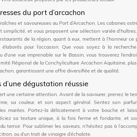
dresses du port d’arcachon
 fraîches et savoureuses au Port d’Arcachon. Les cabanes ostr
 simplicité, et vous proposent une sélection variée d’huîtres,
restaurants de la région, quant à eux, mettent à l’honneur ce 
élaborés pour l’occasion. Que vous soyez à la recherche
u d’une vue imprenable sur le Bassin, vous trouverez l’endroi
mité Régional de la Conchyliculture Arcachon Aquitaine, plu
hon, garantissant une offre diversifiée et de qualité.
s d’une dégustation réussie
uiert une certaine attention. Avant de la savourer, prenez le t
orme, sa couleur, et son aspect général. Sentez son parfu
 les marées. Portez-la délicatement à votre bouche et laiss
éciez sa texture unique, à la fois ferme et fondante, et so
t du terroir. Pour sublimer les saveurs, n’hésitez pas à l’acco
citron, ou d’un trait de vinaigre d’échalote.