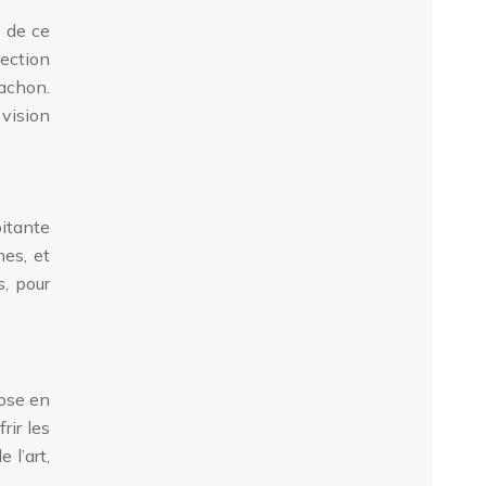
é de ce
lection
cachon.
 vision
pitante
mes, et
s, pour
hose en
rir les
 l’art,