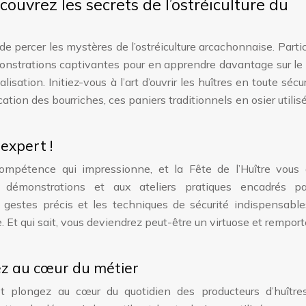
couvrez les secrets de l’ostréiculture du
de percer les mystères de l’ostréiculture arcachonnaise. Parti
émonstrations captivantes pour en apprendre davantage sur le 
isation. Initiez-vous à l’art d’ouvrir les huîtres en toute sécur
tion des bourriches, ces paniers traditionnels en osier utilis
expert !
e compétence qui impressionne, et la Fête de l’Huître vous
aux démonstrations et aux ateliers pratiques encadrés p
gestes précis et les techniques de sécurité indispensable
e. Et qui sait, vous deviendrez peut-être un virtuose et remport
gez au cœur du métier
 et plongez au cœur du quotidien des producteurs d’huître