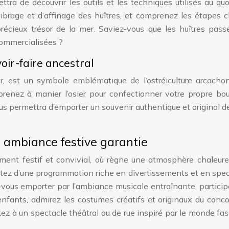
tra de découvrir les outils et les techniques utilisés au quo
ibrage et d’affinage des huîtres, et comprenez les étapes c
précieux trésor de la mer. Saviez-vous que les huîtres pas
ommercialisées ?
oir-faire ancestral
er, est un symbole emblématique de l’ostréiculture arcacho
prenez à manier l’osier pour confectionner votre propre bou
us permettra d’emporter un souvenir authentique et original d
: ambiance festive garantie
ement festif et convivial, où règne une atmosphère chaleure
ofitez d’une programmation riche en divertissements et en spe
ez-vous emporter par l’ambiance musicale entraînante, partici
nfants, admirez les costumes créatifs et originaux du conco
tez à un spectacle théâtral ou de rue inspiré par le monde fa