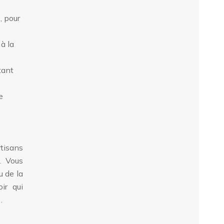
, pour
à la
tant
e
rtisans
… Vous
u de la
ir qui
…