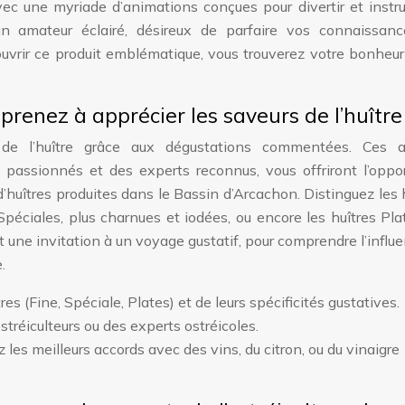
avec une myriade d’animations conçues pour divertir et instru
n amateur éclairé, désireux de parfaire vos connaissanc
couvrir ce produit emblématique, vous trouverez votre bonheu
renez à apprécier les saveurs de l’huître
de l’huître grâce aux dégustations commentées. Ces at
s passionnés et des experts reconnus, vous offriront l’oppo
 d’huîtres produites dans le Bassin d’Arcachon. Distinguez les 
 Spéciales, plus charnues et iodées, ou encore les huîtres Pla
t une invitation à un voyage gustatif, pour comprendre l’influ
.
es (Fine, Spéciale, Plates) et de leurs spécificités gustatives.
stréiculteurs ou des experts ostréicoles.
es meilleurs accords avec des vins, du citron, ou du vinaigre