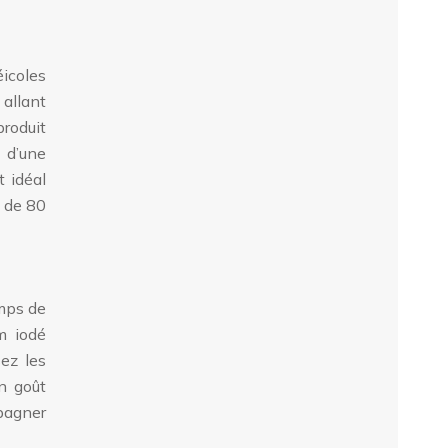
éicoles
 allant
produit
 d’une
t idéal
s de 80
emps de
m iodé
ez les
n goût
mpagner