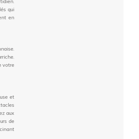
tidien.
lés qui
sent en
nnaise.
rriche.
e votre
use et
ctacles
pez aux
urs de
scinant