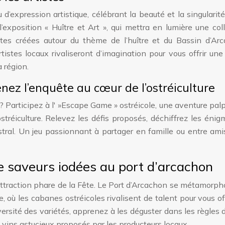
 d’expression artistique, célébrant la beauté et la singularit
l’exposition « Huître et Art », qui mettra en lumière une col
outes créées autour du thème de l’huître et du Bassin d’Ar
tistes locaux rivaliseront d’imagination pour vous offrir une
 région.
enez l’enquête au cœur de l’ostréiculture
? Participez à l' »Escape Game » ostréicole, une aventure pal
stréiculture. Relevez les défis proposés, déchiffrez les énig
tral. Un jeu passionnant à partager en famille ou entre ami
de saveurs iodées au port d’arcachon
’attraction phare de la Fête. Le Port d’Arcachon se métamorp
 où les cabanes ostréicoles rivalisent de talent pour vous off
ersité des variétés, apprenez à les déguster dans les règles de
t vins astucieux proposés par les producteurs locaux.