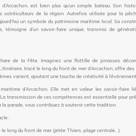
d’Arcachon, est bien plus qu’un simple bateau. Son histoi
ostréiculteurs de la région. Autrefois utilisée pour la pêc
aujourd’hui un symbole du patrimoine maritime local. Sa constr
s, témoigne d’un savoir-faire unique, transmis de générat
re de la Fête. Imaginez une flottille de pinasses décor
’itinéraire, tracé le long du front de mer d’Arcachon, offre des
èmes varient, ajoutant une touche de créativité à l’événement
aritime d’Arcachon. Elle met en valeur les savoir-faire lié
. La transmission de ces compétences est essentielle pour pr
 à la parade, vous contribuez à soutenir cette tradition.
cle :
e long du front de mer (jetée Thiers, plage centrale…).