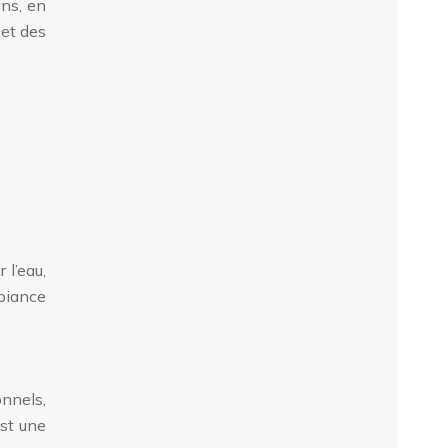
ans, en
 et des
 l’eau,
mbiance
onnels,
est une