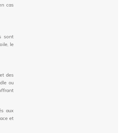
en cas
s sont
ile, le
et des
ddle ou
offrant
tés aux
lace et