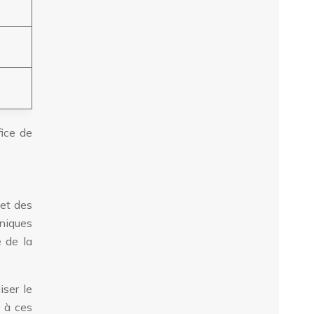
fice de
 et des
hniques
e de la
iser le
t à ces