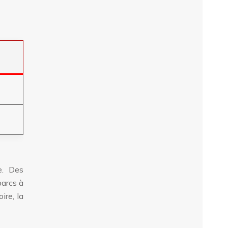
e. Des
parcs à
ire, la