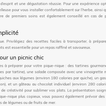
é d’esprit et une dégustation réussie. Pour une expérience op
leuse pour vous installer confortablement sur l’herbe, ainsi 
ire de premiers soins est également conseillé en cas de p
plicité
e. Privilégiez des recettes faciles à transporter, à prépar
nts est essentielle pour un repas raffiné et savoureux.
our un picnic chic
les à préparer pour votre pique-nique : des tartines gourma
ries par tartine), une salade composée avec une vinaigrette
-quiches aux légumes (environ 180 calories par quiche), un g
tion), et un gâteau au chocolat individuel (environ 280 calor
s de créativité pour sublimer vos plats. La présentation soig
pique-nique plus copieux, vous pouvez également prévoir de
s de légumes ou de fruits de mer.