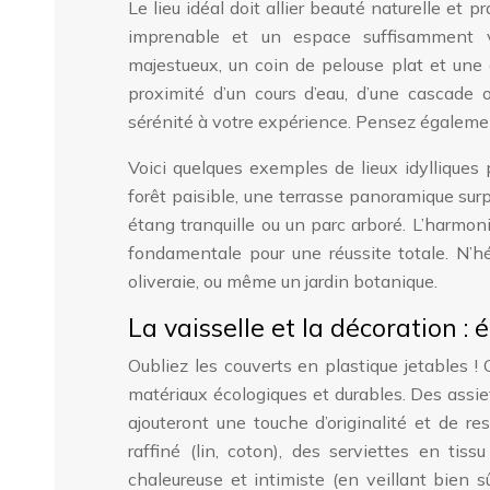
Le lieu idéal doit allier beauté naturelle et p
imprenable et un espace suffisamment va
majestueux, un coin de pelouse plat et une
proximité d’un cours d’eau, d’une cascade
sérénité à votre expérience. Pensez également
Voici quelques exemples de lieux idylliques 
forêt paisible, une terrasse panoramique surpl
étang tranquille ou un parc arboré. L’harmoni
fondamentale pour une réussite totale. N’h
oliveraie, ou même un jardin botanique.
La vaisselle et la décoration :
Oubliez les couverts en plastique jetables !
matériaux écologiques et durables. Des assie
ajouteront une touche d’originalité et de r
raffiné (lin, coton), des serviettes en ti
chaleureuse et intimiste (en veillant bien s