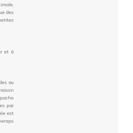
timale,
que des
etites
er et à
ndes au
 maison
aspacho
ies par
née est
s wraps