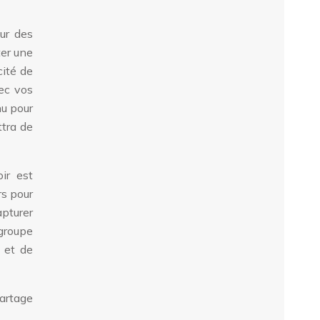
ur des
ter une
cité de
vec vos
nu pour
ttra de
ir est
rs pour
apturer
 groupe
 et de
partage