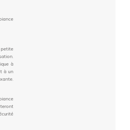
mbiance
 petite
sation.
ique à
nt à un
axante.
biance
uteront
curité
.