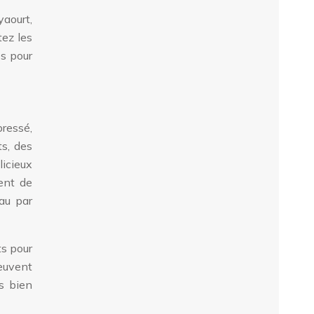
aourt,
tez les
es pour
pressé,
s, des
licieux
ent de
eau par
ts pour
peuvent
s bien