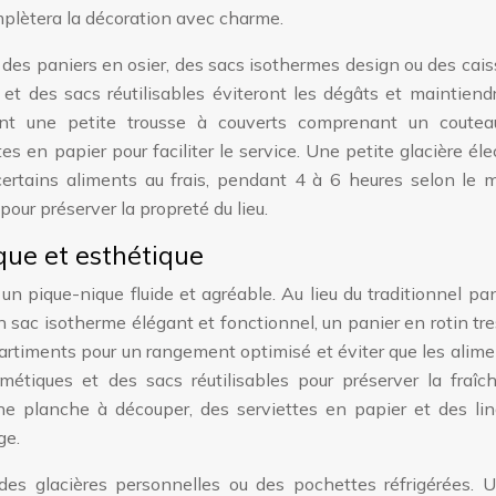
mplètera la décoration avec charme.
ez des paniers en osier, des sacs isothermes design ou des cai
et des sacs réutilisables éviteront les dégâts et maintiend
ent une petite trousse à couverts comprenant un coutea
tes en papier pour faciliter le service. Une petite glacière éle
ertains aliments au frais, pendant 4 à 6 heures selon le m
pour préserver la propreté du lieu.
ique et esthétique
 un pique-nique fluide et agréable. Au lieu du traditionnel pa
un sac isotherme élégant et fonctionnel, un panier en rotin tr
artiments pour un rangement optimisé et éviter que les alim
étiques et des sacs réutilisables pour préserver la fraîch
une planche à découper, des serviettes en papier et des li
ge.
z des glacières personnelles ou des pochettes réfrigérées. 