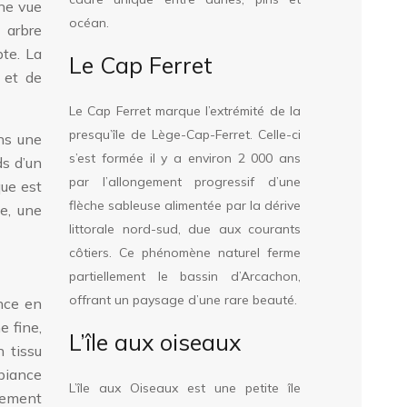
une vue
océan.
 arbre
te. La
Le Cap Ferret
 et de
Le Cap Ferret marque l’extrémité de la
presqu’île de Lège-Cap-Ferret. Celle-ci
ans une
s’est formée il y a environ 2 000 ans
ds d’un
par l’allongement progressif d’une
que est
flèche sableuse alimentée par la dérive
e, une
littorale nord-sud, due aux courants
côtiers. Ce phénomène naturel ferme
partiellement le bassin d’Arcachon,
offrant un paysage d’une rare beauté.
ence en
e fine,
L’île aux oiseaux
n tissu
biance
L’île aux Oiseaux est une petite île
chement