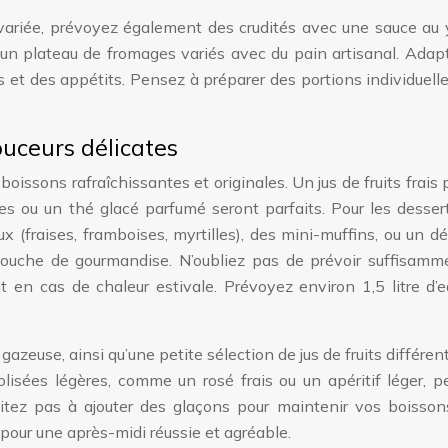
variée, prévoyez également des crudités avec une sauce au y
 un plateau de fromages variés avec du pain artisanal. Adap
et des appétits. Pensez à préparer des portions individuell
ouceurs délicates
issons rafraîchissantes et originales. Un jus de fruits frais 
 ou un thé glacé parfumé seront parfaits. Pour les dessert
 (fraises, framboises, myrtilles), des mini-muffins, ou un dé
touche de gourmandise. N’oubliez pas de prévoir suffisamm
t en cas de chaleur estivale. Prévoyez environ 1,5 litre d’
gazeuse, ainsi qu’une petite sélection de jus de fruits différen
olisées légères, comme un rosé frais ou un apéritif léger, 
itez pas à ajouter des glaçons pour maintenir vos boisson
 pour une après-midi réussie et agréable.