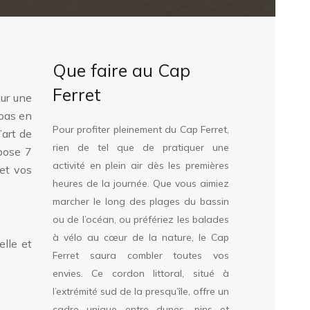
Que faire au Cap
Ferret
sur une
epas en
Pour profiter pleinement du Cap Ferret,
’art de
rien de tel que de pratiquer une
opose 7
activité en plein air dès les premières
 et vos
heures de la journée. Que vous aimiez
marcher le long des plages du bassin
ou de l’océan, ou préfériez les balades
à vélo au cœur de la nature, le Cap
elle et
Ferret saura combler toutes vos
envies. Ce cordon littoral, situé à
l’extrémité sud de la presqu’île, offre un
cadre unique entre dunes, pins et