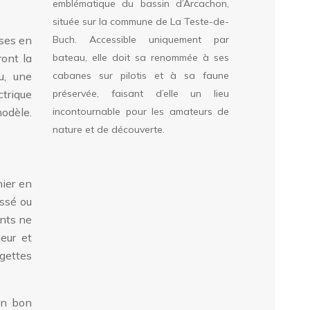
emblématique du bassin d’Arcachon,
située sur la commune de La Teste-de-
sses en
Buch. Accessible uniquement par
ront la
bateau, elle doit sa renommée à ses
u, une
cabanes sur pilotis et à sa faune
ctrique
préservée, faisant d’elle un lieu
odèle.
incontournable pour les amateurs de
nature et de découverte.
nier en
essé ou
ents ne
eur et
ngettes
Un bon