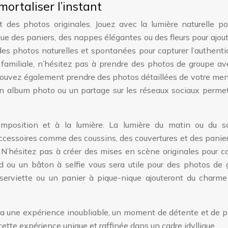
ortaliser l’instant
des photos originales. Jouez avec la lumière naturelle po
 que des paniers, des nappes élégantes ou des fleurs pour ajou
des photos naturelles et spontanées pour capturer l’authenti
 familiale, n’hésitez pas à prendre des photos de groupe a
s pouvez également prendre des photos détaillées de votre me
 Un album photo ou un partage sur les réseaux sociaux perme
mposition et à la lumière. La lumière du matin ou du so
 accessoires comme des coussins, des couvertures et des panie
N’hésitez pas à créer des mises en scène originales pour c
ied ou un bâton à selfie vous sera utile pour des photos de
serviette ou un panier à pique-nique ajouteront du charme
era une expérience inoubliable, un moment de détente et de 
ette expérience unique et raffinée dans un cadre idyllique.