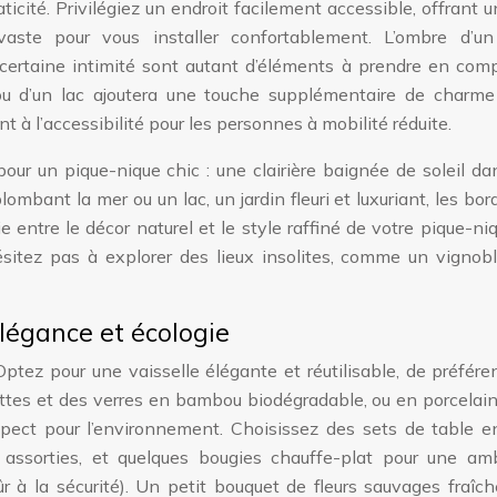
raticité. Privilégiez un endroit facilement accessible, offrant 
ste pour vous installer confortablement. L’ombre d’un
 certaine intimité sont autant d’éléments à prendre en comp
 ou d’un lac ajoutera une touche supplémentaire de charme
 à l’accessibilité pour les personnes à mobilité réduite.
pour un pique-nique chic : une clairière baignée de soleil d
ombant la mer ou un lac, un jardin fleuri et luxuriant, les bor
e entre le décor naturel et le style raffiné de votre pique-ni
ésitez pas à explorer des lieux insolites, comme un vignobl
 élégance et écologie
 Optez pour une vaisselle élégante et réutilisable, de préfér
ttes et des verres en bambou biodégradable, ou en porcelain
espect pour l’environnement. Choisissez des sets de table e
ssu assorties, et quelques bougies chauffe-plat pour une am
ûr à la sécurité). Un petit bouquet de fleurs sauvages fraî