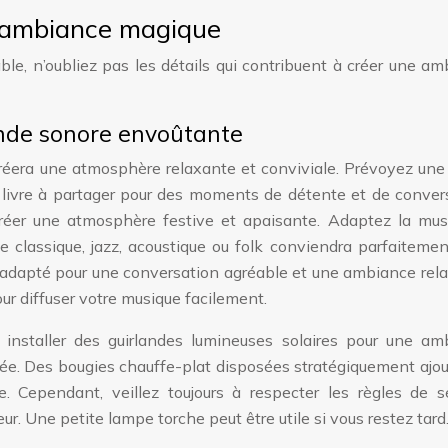
ne ambiance magique
able, n’oubliez pas les détails qui contribuent à créer une a
nde sonore envoûtante
réera une atmosphère relaxante et conviviale. Prévoyez une
 livre à partager pour des moments de détente et de conver
créer une atmosphère festive et apaisante. Adaptez la mus
e classique, jazz, acoustique ou folk conviendra parfaiteme
e adapté pour une conversation agréable et une ambiance rel
r diffuser votre musique facilement.
installer des guirlandes lumineuses solaires pour une am
bée. Des bougies chauffe-plat disposées stratégiquement ajo
 Cependant, veillez toujours à respecter les règles de sé
ur. Une petite lampe torche peut être utile si vous restez tard