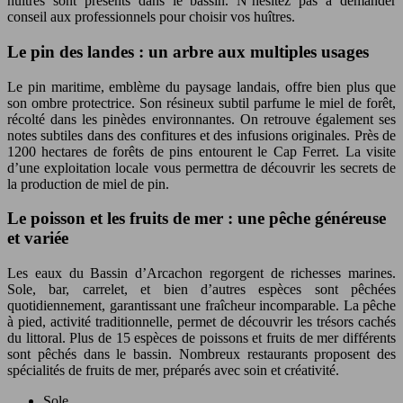
huîtres sont présents dans le bassin. N’hésitez pas à demander
conseil aux professionnels pour choisir vos huîtres.
Le pin des landes : un arbre aux multiples usages
Le pin maritime, emblème du paysage landais, offre bien plus que
son ombre protectrice. Son résineux subtil parfume le miel de forêt,
récolté dans les pinèdes environnantes. On retrouve également ses
notes subtiles dans des confitures et des infusions originales. Près de
1200 hectares de forêts de pins entourent le Cap Ferret. La visite
d’une exploitation locale vous permettra de découvrir les secrets de
la production de miel de pin.
Le poisson et les fruits de mer : une pêche généreuse
et variée
Les eaux du Bassin d’Arcachon regorgent de richesses marines.
Sole, bar, carrelet, et bien d’autres espèces sont pêchées
quotidiennement, garantissant une fraîcheur incomparable. La pêche
à pied, activité traditionnelle, permet de découvrir les trésors cachés
du littoral. Plus de 15 espèces de poissons et fruits de mer différents
sont pêchés dans le bassin. Nombreux restaurants proposent des
spécialités de fruits de mer, préparés avec soin et créativité.
Sole